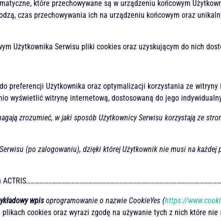
nformatyczne, które przechowywane są w urządzeniu końcowym Użytkown
hodzą, czas przechowywania ich na urządzeniu końcowym oraz unikalny
 Użytkownika Serwisu pliki cookies oraz uzyskującym do nich dostęp
o preferencji Użytkownika oraz optymalizacji korzystania ze witryny 
io wyświetlić witrynę internetową, dostosowaną do jego indywidualny
magają zrozumieć, w jaki sposób Użytkownicy Serwisu korzystają ze stro
Serwisu (po zalogowaniu), dzięki której Użytkownik nie musi na każdej
u ACTRIS
……………………………………………………………………………………………………………………
zykładowy wpis
oprogramowanie o nazwie CookieYes (
https://www.cook
likach cookies oraz wyrazi zgodę na używanie tych z nich które nie 