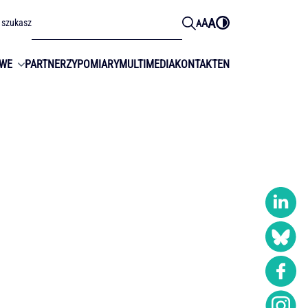
A
A
 szukasz
A
OWE
PARTNERZY
POMIARY
MULTIMEDIA
KONTAKT
EN