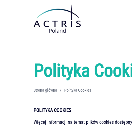
Stacje pomiarowe
Warszawska Stacja Obserwacyjna
Platforma Obserwacyjna UPP w Rzecinie
Stacja badawcza transferu radiacyjnego SolarAOT w Strzyżowie
Polityka Cook
Centralne Obserwatorium Geofizyczne w Belsku Dużym
Śląskie Obserwatorium Geofizyczne IGF PAN w Raciborzu
Strona główna
/
Polityka Cookies
Platforma Obserwacyjna Uniwersytetu Wrocławskiego
POLITYKA COOKIES
Więcej informacji na temat plików cookies dostępny