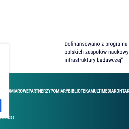
Dofinansowano z programu M
polskich zespołów naukowy
infrastruktury badawczej”
JE POMIAROWE
PARTNERZY
POMIARY
BIBLIOTEKA
MULTIMEDIA
KONTA
a Cookies