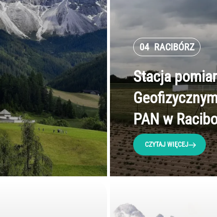
04
RACIBÓRZ
Stacja pomia
Geofizycznym 
PAN w Racibo
CZYTAJ WIĘCEJ