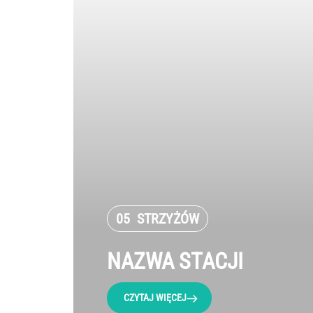
05
STRZYŻÓW
NAZWA STACJI
CZYTAJ WIĘCEJ