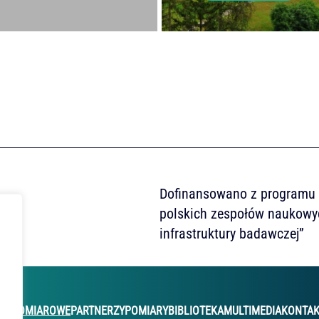
Dofinansowano z programu M
polskich zespołów naukowy
infrastruktury badawczej”
JE POMIAROWE
PARTNERZY
POMIARY
BIBLIOTEKA
MULTIMEDIA
KONTA