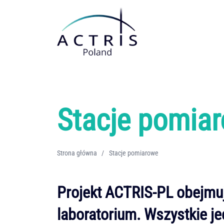
Stacje pomiarowe
Warszawska Stacja Obserwacyjna
Platforma Obserwacyjna UPP w Rzecinie
Stacja badawcza transferu radiacyjnego SolarAOT w Strzyżowie
Stacje pomia
Centralne Obserwatorium Geofizyczne w Belsku Dużym
Śląskie Obserwatorium Geofizyczne IGF PAN w Raciborzu
Strona główna
/
Stacje pomiarowe
Platforma Obserwacyjna Uniwersytetu Wrocławskiego
Projekt ACTRIS-PL obejmu
laboratorium
. Wszystkie j