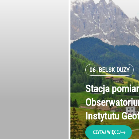
06
BELSK DUZY
Stacja pomia
Obserwatoriu
Instytutu Geo
CZYTAJ WIĘCEJ