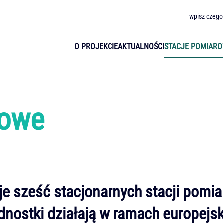
wpisz czego
O PROJEKCIE
AKTUALNOŚCI
STACJE POMIAR
rowe
je
sześć stacjonarnych stacji pomi
ednostki działają w ramach europej