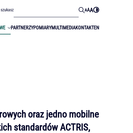
A
A
 szukasz
A
OWE
PARTNERZY
POMIARY
MULTIMEDIA
KONTAKT
EN
arowych
oraz jedno
mobilne
skich standardów ACTRIS,