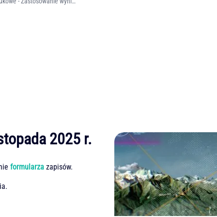
Seminarium popularnonaukowe - Zastosowanie wyników ACTRIS w nauce i praktyce
istopada 2025 r.
nie
formularza
zapisów.
ia.