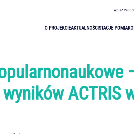
wpisz czego
O PROJEKCIE
AKTUALNOŚCI
STACJE POMIAR
opularnonaukowe 
 wyników ACTRIS w