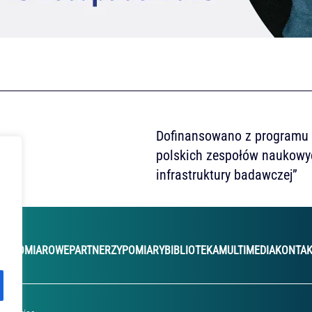
Dofinansowano z programu M
polskich zespołów naukowy
infrastruktury badawczej”
JE POMIAROWE
PARTNERZY
POMIARY
BIBLIOTEKA
MULTIMEDIA
KONTA