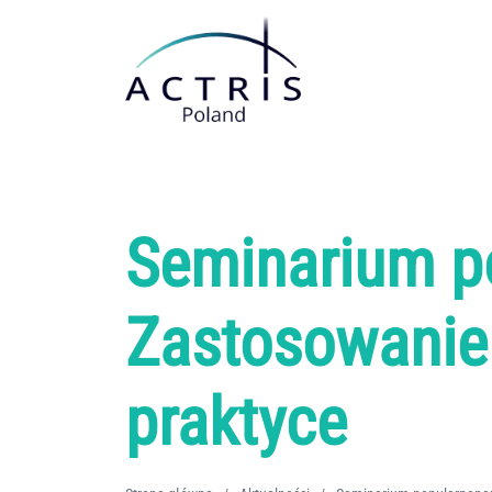
Stacje pomiarowe
Warszawska Stacja Obserwacyjna
Platforma Obserwacyjna UPP w Rzecinie
Stacja badawcza transferu radiacyjnego SolarAOT w Strzyżowie
Seminarium p
Centralne Obserwatorium Geofizyczne w Belsku Dużym
Śląskie Obserwatorium Geofizyczne IGF PAN w Raciborzu
Zastosowanie
Platforma Obserwacyjna Uniwersytetu Wrocławskiego
praktyce