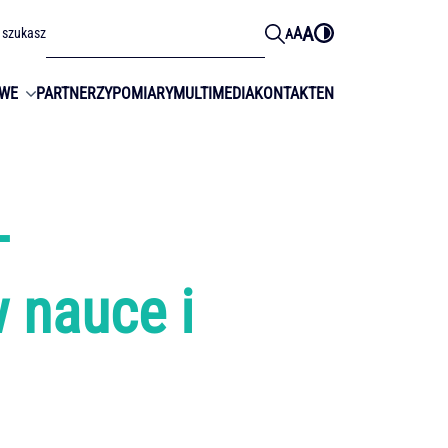
A
A
 szukasz
A
OWE
PARTNERZY
POMIARY
MULTIMEDIA
KONTAKT
EN
–
 nauce i